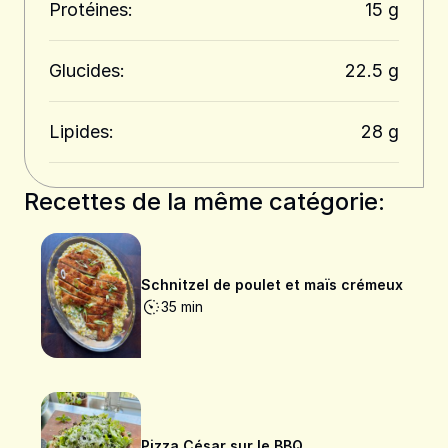
Protéines:
15 g
Glucides:
22.5 g
Lipides:
28 g
Recettes de la même catégorie:
Schnitzel de poulet et maïs crémeux
35 min
Pizza César sur le BBQ