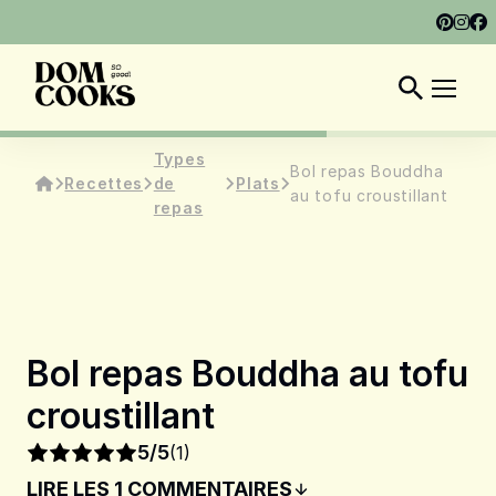
À PROPOS
MON LIVRE
ARTICLES
FR
Types
Bol repas Bouddha
Recettes
de
Plats
au tofu croustillant
repas
Bol repas Bouddha au tofu
croustillant
5/5
(1)
LIRE LES 1 COMMENTAIRES