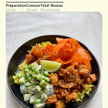
Préparation
Cuisson
Total
Niveau
20 min
30 min
50 min
Facile