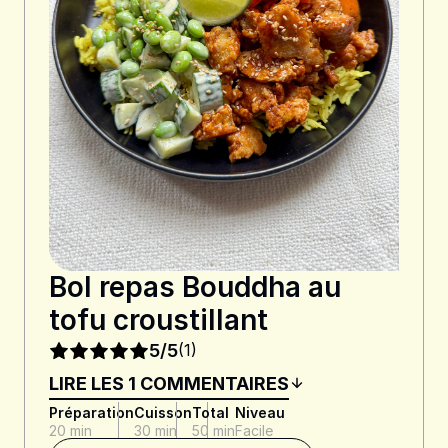
Bol repas Bouddha au
tofu croustillant
5/5
(1)
LIRE LES 1 COMMENTAIRES
Préparation
Cuisson
Total
Niveau
20 min
30 min
50 min
Facile