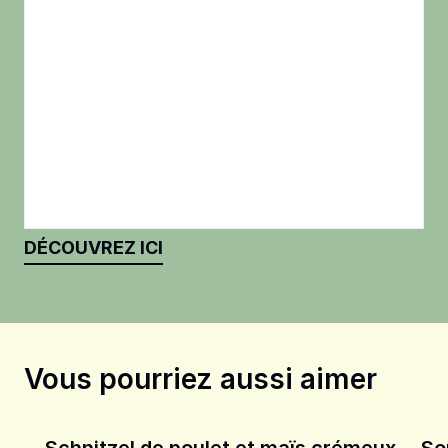
DÉCOUVREZ ICI
Vous pourriez aussi aimer
Schnitzel de poulet et maïs crémeux
So