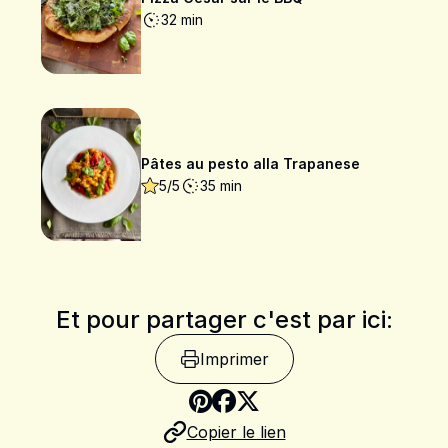
32 min
Pâtes au pesto alla Trapanese
5/5
35 min
Et pour partager c'est par ici:
Imprimer
Copier le lien
Partager sur Pinteres
Partager sur Faceb
Partager sur X