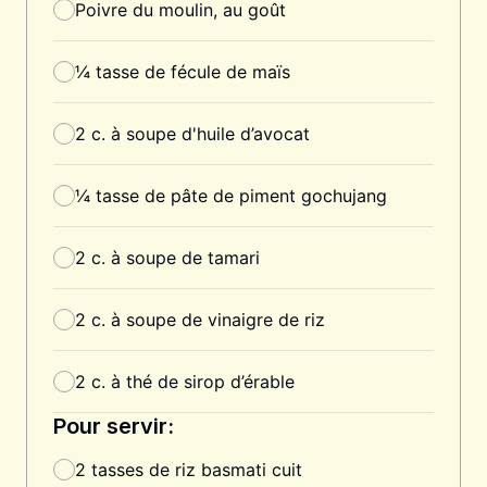
Poivre du moulin, au goût
¼
tasse
de fécule de maïs
2
c. à soupe
d'huile d’avocat
¼
tasse
de pâte de piment gochujang
2
c. à soupe
de tamari
2
c. à soupe
de vinaigre de riz
2
c. à thé
de sirop d’érable
Pour servir:
2
tasses
de riz basmati cuit