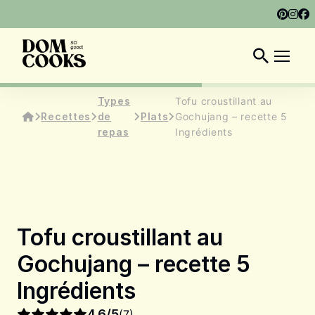
À PROPOS
MON LIVRE
ARTICLES
FR
Types
Tofu croustillant au
Recettes
de
Plats
Gochujang – recette 5
repas
Ingrédients
Tofu croustillant au
Gochujang – recette 5
Ingrédients
4.6/5
(7)