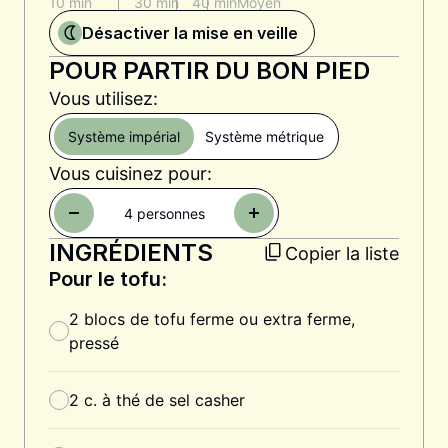
10 min
30 min
40 min
Moyen
Désactiver la mise en veille
POUR PARTIR DU BON PIED
Vous utilisez:
Système impérial
Système métrique
Vous cuisinez pour:
4
personnes
INGRÉDIENTS
Copier la liste
Pour le tofu:
2
blocs de tofu ferme ou extra ferme,
pressé
2
c. à thé
de sel casher