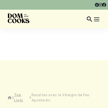
À PROPOS
MON LIVRE
ARTICLES
FR
Top
Recettes avec le Vinaigre de Feu
Lists
ApothicAri