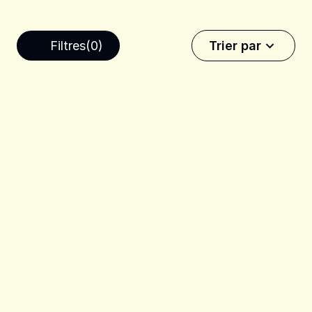
Filtres
(0)
Trier par
Récent
Plus ancien
Mieux noté
40 min
Facile
10 min
Facile
28 min
Facile
30 min
Facile