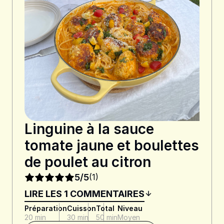
Linguine à la sauce
tomate jaune et boulettes
de poulet au citron
5/5
(1)
LIRE LES 1 COMMENTAIRES
Préparation
Cuisson
Total
Niveau
20 min
30 min
50 min
Moyen