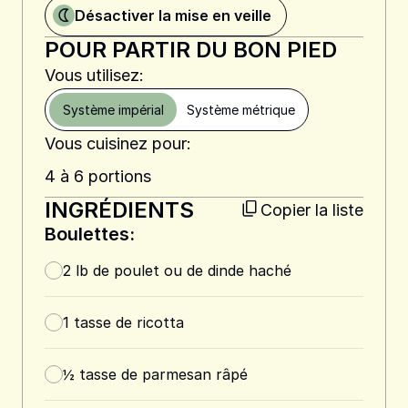
Désactiver la mise en veille
POUR PARTIR DU BON PIED
Vous utilisez:
Système impérial
Système métrique
Vous cuisinez pour:
4 à 6 portions
INGRÉDIENTS
Copier la liste
Boulettes:
2
lb
de poulet ou de dinde haché
1
tasse
de ricotta
½
tasse
de parmesan râpé