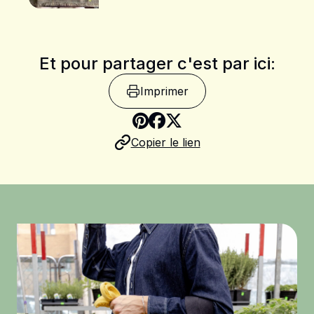
Et pour partager c'est par ici:
Imprimer
Copier le lien
Partager sur Pinteres
Partager sur Faceb
Partager sur X