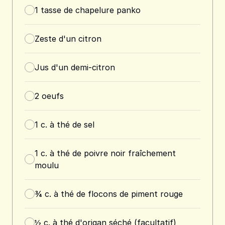
1
tasse
de chapelure panko
Zeste d'un citron
Jus d'un demi-citron
2
oeufs
1
c. à thé
de sel
1
c. à thé
de poivre noir fraîchement
moulu
¾
c. à thé
de flocons de piment rouge
½
c. à thé
d'origan séché (facultatif)